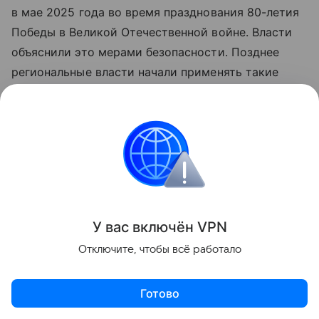
в мае 2025 года во время празднования 80-летия
Победы в Великой Отечественной войне. Власти
объяснили это мерами безопасности. Позднее
региональные власти начали применять такие
ограничения при возникновении потенциальных
угроз.
Как правило, меры затрагивают мобильный
интернет. В отдельных случаях возникают сбои
голосовой связи. В соответствии с
законодательством детали о применяемых мерах
У вас включ
ён
V
P
N
не раскрываются.
Отключите, чтобы всё работало
Россия
Интернет
Сбои
Готово
Поделиться