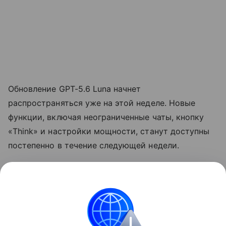
Обновление GPT-5.6 Luna начнет
распространяться уже на этой неделе. Новые
функции, включая неограниченные чаты, кнопку
«Think» и настройки мощности, станут доступны
постепенно в течение следующей недели.
Ранее стало известно, что OpenAI
выпустит
колонку размером с хоккейную шайбу.