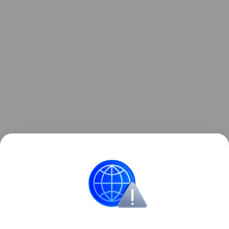
Ранее мы рассказывали о
роботе-пылесосе BORK
V852
, который убирает паром и генерирует воду
из воздуха.
Бытовая техника