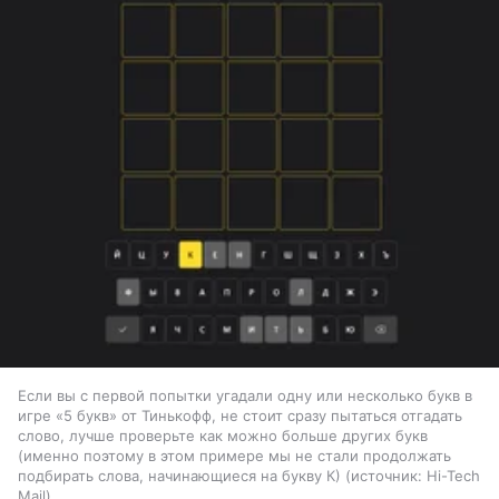
Если вы с первой попытки угадали одну или несколько букв в
игре «5 букв» от Тинькофф, не стоит сразу пытаться отгадать
слово, лучше проверьте как можно больше других букв
(именно поэтому в этом примере мы не стали продолжать
подбирать слова, начинающиеся на букву К)
источник:
Hi-Tech
Mail