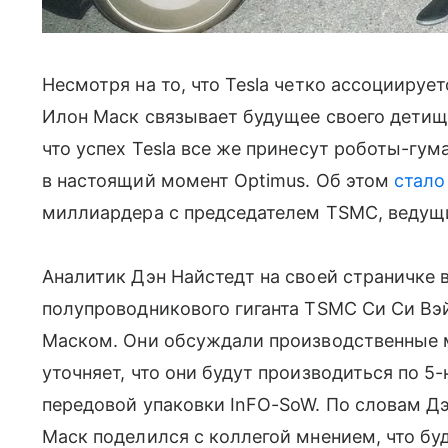
Несмотря на то, что Tesla четко ассоциируе
Илон Маск связывает будущее своего детищ
что успех Tesla все же принесут роботы-гу
в настоящий момент Optimus. Об этом
стало
миллиардера с председателем TSMC, ведущ
Аналитик Дэн Найстедт на своей страничке в
полупроводникового гиганта TSMC Cи Cи Вэй
Маском. Они обсуждали производственные м
уточняет, что они будут производиться по 
передовой упаковки InFO-SoW. По словам Дэ
Маск поделился с коллегой мнением, что бу