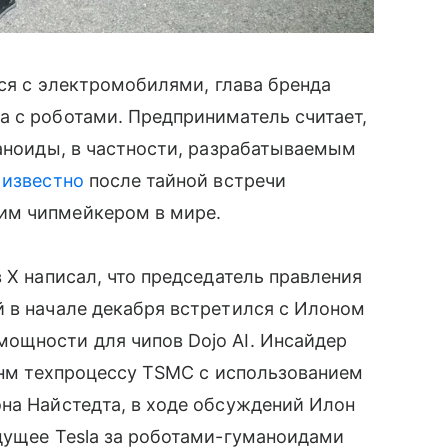
тся с электромобилями, глава бренда
а с роботами. Предприниматель считает,
маноиды, в частности, разрабатываемым
 известно
после тайной встречи
им чипмейкером в мире.
 X написал, что председатель правления
 в начале декабря встретился с Илоном
ощности для чипов Dojo AI. Инсайдер
5-нм техпроцессу TSMC с использованием
на Найстедта, в ходе обсуждений Илон
дущее Tesla за роботами-гуманоидами