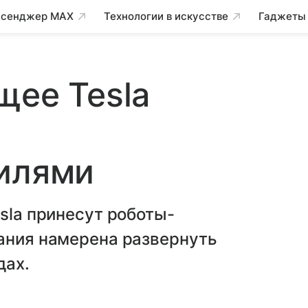
сенджер MAX
Технологии в искусстве
Гаджеты
щее Tesla
билями
esla принесут роботы-
пания намерена развернуть
дах.