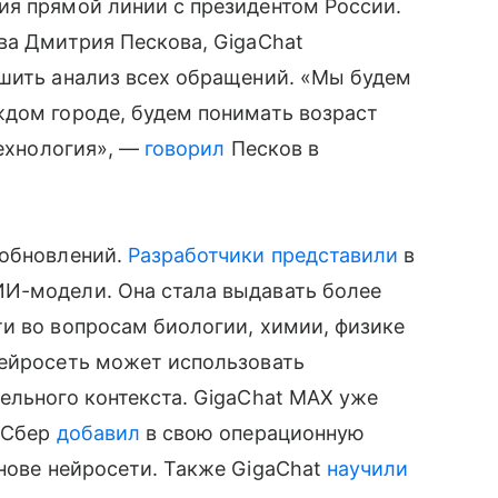
ия прямой линии с президентом России.
ва Дмитрия Пескова, GigaChat
чшить анализ всех обращений. «Мы будем
ждом городе, будем понимать возраст
технология», —
говорил
Песков в
 обновлений.
Разработчики
представили
в
И-модели. Она стала выдавать более
и во вопросам биологии, химии, физике
нейросеть может использовать
ельного контекста. GigaChat MAX уже
, Сбер
добавил
в свою операционную
нове нейросети. Также GigaChat
научили