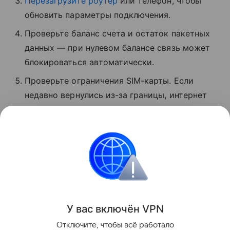
Перезагрузите роутер
или телефон, чтобы
обновить параметры подключения.
Проверьте баланс счета и остаток пакетных
данных — при нулевом балансе связь может
блокироваться автоматически.
Проверьте ограничения SIM-карты. Если
недавно вернулись из-за границы, интернет
может быть временно заблокирован.
Обратитесь в службу поддержки вашего
оператора и уточните, почему нет связи.
Россия
Интернет
Поделиться
У вас включ
ён
V
P
N
Отключите, чтобы всё работало