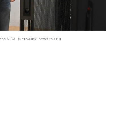
ра NICA.
источник:
news.tsu.ru