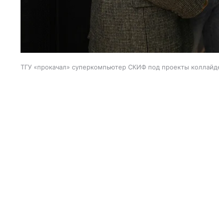
ТГУ «прокачал» суперкомпьютер СКИФ под проекты коллайде