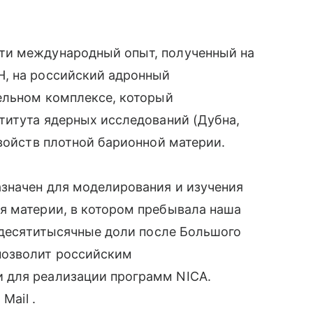
ти международный опыт, полученный на
, на российский адронный
тельном комплексе, который
титута ядерных исследований (Дубна,
свойств плотной барионной материи.
значен для моделирования и изучения
я материи, в котором пребывала наша
х десятитысячные доли после Большого
позволит российским
 для реализации программ NICA.
 Mail .