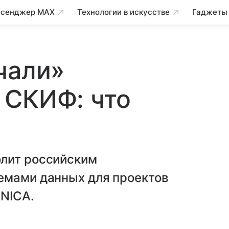
сенджер MAX
Технологии в искусстве
Гаджеты
чали»
 СКИФ: что
олит российским
емами данных для проектов
 NICA.