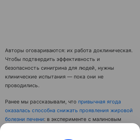
Авторы оговариваются: их работа доклиническая.
Чтобы подтвердить эффективность и
безопасность синигрина для людей, нужны
клинические испытания — пока они не
проводились.
Ранее мы рассказывали, что
привычная ягода
оказалась способна снижать проявления жировой
болезни печени
: в эксперименте с малиновым
экстрактом у мышей снизилось накопление жира
в тканях и улучшились показатели липидного