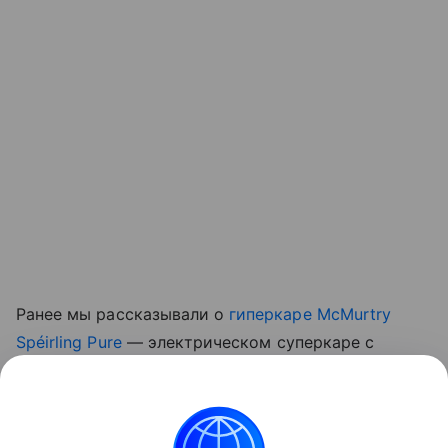
Ранее мы рассказывали о
гиперкаре McMurtry
Spéirling Pure
— электрическом суперкаре с
прижимной силой, создаваемой встроенными
вентиляторами, который начали выпускать малой
серией.