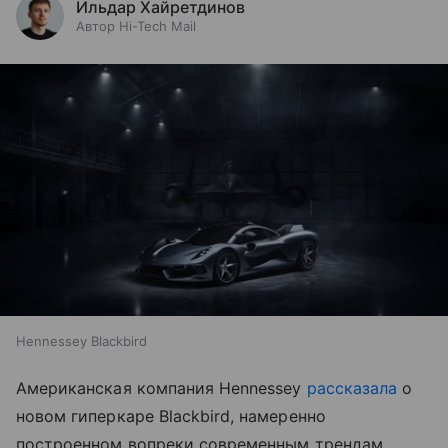
Ильдар Хайретдинов
Автор Hi-Tech Mail
Hennessey Blackbird
Американская компания Hennessey
рассказала
о
новом гиперкаре Blackbird, намеренно
построенном вопреки современным трендам