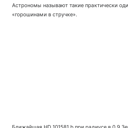
Астрономы называют такие практически оди
«горошинами в стручке».
Ближайшая HD 101581 b при радиусе в 0,9 Зе