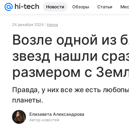
Новости
Обзоры
Статьи
Мес
24 декабря 2024
Наука
Возле одной из
звезд нашли сра
размером с Зем
Правда, у них все же есть любоп
планеты.
Елизавета Александрова
Автор новостей