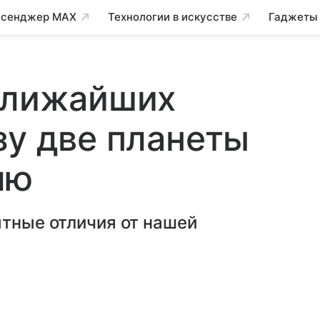
сенджер MAX
Технологии в искусстве
Гаджеты
 ближайших
зу две планеты
лю
ытные отличия от нашей