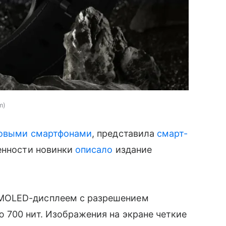
m
овыми смартфонами
, представила
смарт-
енности новинки
описало
издание
MOLED-дисплеем с разрешением
 700 нит. Изображения на экране четкие