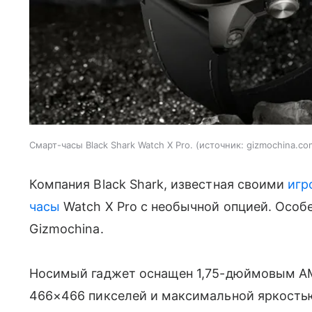
Смарт-часы Black Shark Watch X Pro.
источник:
gizmochina.co
Компания Black Shark, известная своими
игр
часы
Watch X Pro с необычной опцией. Особ
Gizmochina.
Носимый гаджет оснащен 1,75-дюймовым A
466×466 пикселей и максимальной яркостью