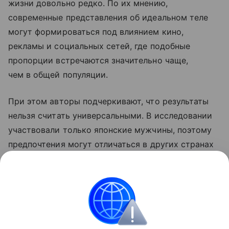
жизни довольно редко. По их мнению,
современные представления об идеальном теле
могут формироваться под влиянием кино,
рекламы и социальных сетей, где подобные
пропорции встречаются значительно чаще,
чем в общей популяции.
При этом авторы подчеркивают, что результаты
нельзя считать универсальными. В исследовании
участвовали только японские мужчины, поэтому
предпочтения могут отличаться в других странах
и культурах. Кроме того, работа касалась лишь
фигур среднего телосложения — выводы могут
быть иными для более худых или полных женщин.
Биология