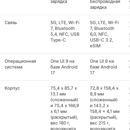
зарядка
беспроводная
зарядка
Связь
5G, LTE, Wi-Fi
5G, LTE, Wi-Fi
7, Bluetooth
7, Bluetooth
5,4, NFC, USB
6,0, NFC,
Type-C
USB-C 3.2,
eSIM
Операционная
One UI 9 на
One UI 9 на
система
базе Android
базе Android
17
17
Корпус
75,4 х 85,7 х
72,8 х 158,4 х
13,1 мм
8,9 мм
(сложенный)
(сложенный)
и 75,4 x 166,9
и 143,2 x
x 6,1 мм
158,4 x 4,1 мм
(раскрытый),
(раскрытый),
вес 180 г,
вес 215 г,
водозащита
водозащита