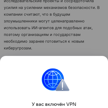
исследовательские проекты и сосредоточила
усилия на усилении механизмов безопасности. В
компании считают, что в будущем
злоумышленники могут целенаправленно
использовать ИИ-агентов для подобных атак,
поэтому организациям и государствам
необходимо заранее готовиться к новым
киберугрозам.
Ранее
стало известно
, что лидеры ИИ-индустрии
призвали замедлить развитие
нейросетей
.
хакеры
Нейросети
Искусственный интеллек
Поделиться
У вас включ
ён
V
P
N