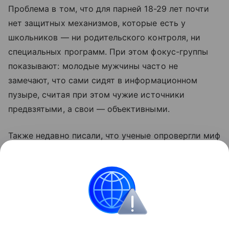
Проблема в том, что для парней 18-29 лет почти
нет защитных механизмов, которые есть у
школьников — ни родительского контроля, ни
специальных программ. При этом фокус-группы
показывают: молодые мужчины часто не
замечают, что сами сидят в информационном
пузыре, считая при этом чужие источники
предвзятыми, а свои — объективными.
Также недавно писали, что ученые опровергли миф
о том, что люди не меняются. Подробности в
статье.
Психология