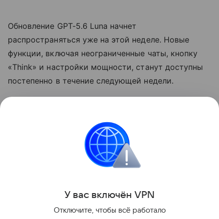
Обновление GPT-5.6 Luna начнет
распространяться уже на этой неделе. Новые
функции, включая неограниченные чаты, кнопку
«Think» и настройки мощности, станут доступны
постепенно в течение следующей недели.
Ранее стало известно, что OpenAI
выпустит
колонку размером с хоккейную шайбу.
Нейросети
chatgpt
Искусственный интеллек
Поделиться
У вас включ
ён
V
P
N
Отключите, чтобы всё работало