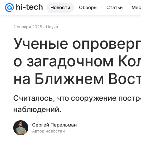
Новости
Обзоры
Статьи
Мес
2 января 2025
Наука
Ученые опровер
о загадочном Ко
на Ближнем Вос
Считалось, что сооружение пост
наблюдений.
Сергей Перельман
Автор новостей