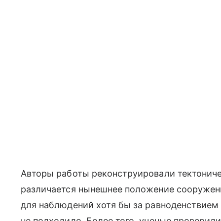
Авторы работы реконструировали тектониче
различается нынешнее положение сооружени
для наблюдений хотя бы за равноденствием
не подходило. Более того, ученые проверил