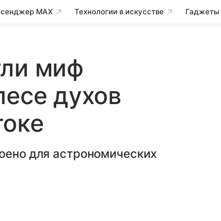
сенджер MAX
Технологии в искусстве
Гаджеты
гли миф
лесе духов
токе
роено для астрономических