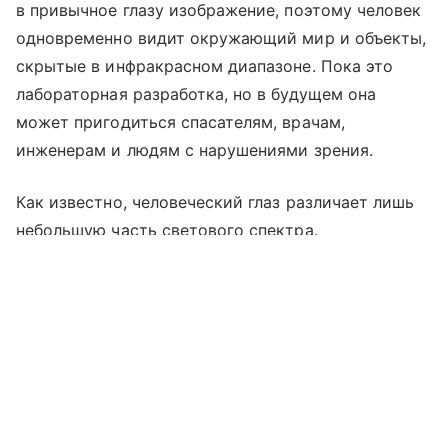
в привычное глазу изображение, поэтому человек
одновременно видит окружающий мир и объекты,
скрытые в инфракрасном диапазоне. Пока это
лабораторная разработка, но в будущем она
может пригодиться спасателям, врачам,
инженерам и людям с нарушениями зрения.
Как известно, человеческий глаз различает лишь
небольшую часть светового спектра.
Инфракрасное излучение остается для нас
Выберите комментарий
Выберите комментарий
Выберите комментарий
невидимым, потому что сетчатка на него
не реагирует. Для работы в темноте сегодня
Информация полезная и актуальная
Информация полезная и актуальная
Информация полезная и актуальная
используют приборы ночного видения
Заголовок вводит в заблуждение
Заголовок вводит в заблуждение
Заголовок вводит в заблуждение
и тепловизоры. Они помогают обнаружить объект,
но чаще всего показывают одноцветную картинку,
Материал содержит неполные данные
Материал содержит неполные данные
Материал содержит неполные данные
поэтому мелкие детали бывает трудно различить.