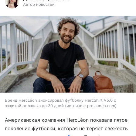
Автор новостей
Бренд HercLéon анонсировал футболку HercShirt V5.0 с
защитой от запаха до 30 дней
источник:
prelaunch.com
Американская компания HercLéon показала пятое
поколение футболки, которая не теряет свежесть