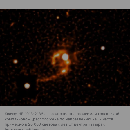
Квазар HE 1013-2136 с гравитационно зависимой галактикой-
компаньоном (расположена по направлению на 17 часов
примерно в 20 000 световых лет от центра квазара).
источник:
wikimedia