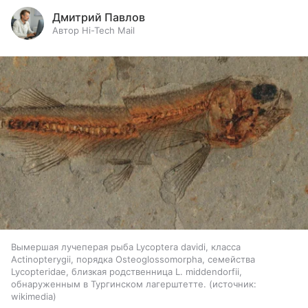
Дмитрий Павлов
Автор Hi-Tech Mail
Вымершая лучеперая рыба Lycoptera davidi, класса
Actinopterygii, порядка Osteoglossomorpha, семейства
Lycopteridae, близкая родственница L. middendorfii,
обнаруженным в Тургинском лагерштетте.
источник:
wikimedia