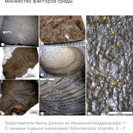
множество факторов среды.
Представители биоты Джехол из обнажения Миддендорфа: 1 –
3: личинки поденок (насекомые) Ephemeropsis trisetalis; 4 – 7: