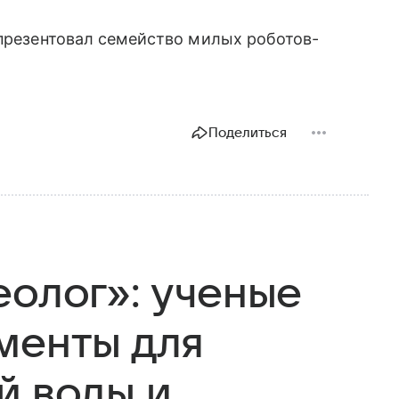
 презентовал семейство милых роботов-
Поделиться
еолог»: ученые
менты для
й воды и