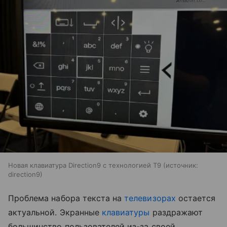
Новая клавиатура Direction9 с технологией T9
источник:
direction9
Проблема набора текста на
телевизорах
остается
актуальной. Экранные
клавиатуры
раздражают
большинство пользователей из-за своей