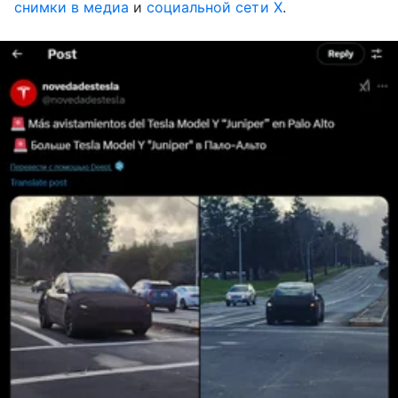
снимки в медиа
и
социальной сети X
.