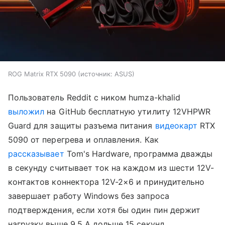
ROG Matrix RTX 5090
источник:
ASUS
Пользователь Reddit с ником humza-khalid
выложил
на GitHub бесплатную утилиту 12VHPWR
Guard для защиты разъема питания
видеокарт
RTX
5090 от перегрева и оплавления. Как
рассказывает
Tom's Hardware, программа дважды
в секунду считывает ток на каждом из шести 12V-
контактов коннектора 12V-2×6 и принудительно
завершает работу Windows без запроса
подтверждения, если хотя бы один пин держит
нагрузку выше 9,5 А дольше 15 секунд.