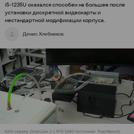
i5-1235U оказался способен на большее после
установки дискретной видеокарты и
нестандартной модификации корпуса.
Денис Хлебников
NAS-сервер ZimaCube 2 с RTX 5060
источник:
TrashBench