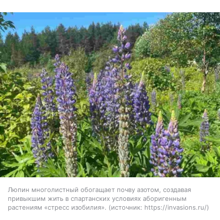
Люпин многолистный обогащает почву азотом, создавая
привыкшим жить в спартанских условиях аборигенным
растениям «стресс изобилия».
источник:
https://invasions.ru/