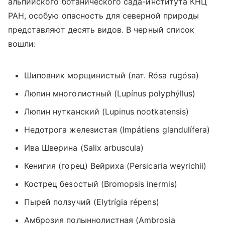
альпийского ботанического сада-института КНЦ
РАН, особую опасность для северной природы
представляют десять видов. В черный список
вошли:
Шиповник морщинистый (лат. Rósa rugósa)
Люпин многолистный (Lupínus polyphýllus)
Люпин нутканский
(
Lupinus nootkatensis)
Недотрога железистая
(
Impátiens glandulífera)
Ива Шверина
(
Salix arbuscula)
Кенигия (горец) Вейриха
(
Persicaria weyrichii)
Кострец безостый
(
Bromopsis inermis)
Пырей ползучий
(
Elytrígia répens)
Амброзия полыннолистная
(
Ambrosia