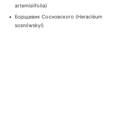
artemisiifolia)
Борщевик Сосновского (Heracléum
sosnówskyi)