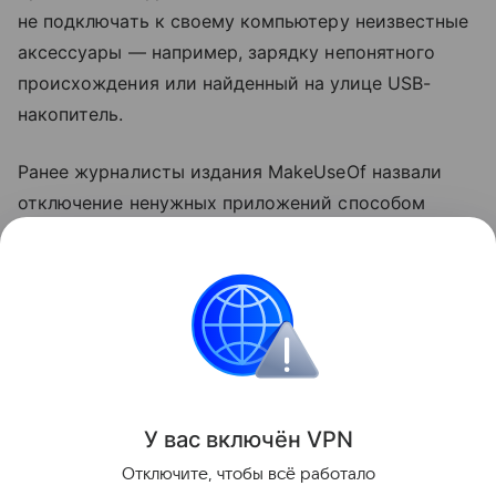
не подключать к своему компьютеру неизвестные
аксессуары — например, зарядку непонятного
происхождения или найденный на улице USB-
накопитель.
Ранее журналисты издания MakeUseOf назвали
отключение ненужных приложений способом
ускорить компьютер
на Windows. Также они
посоветовали выключить функции в меню
«Рекомендации и предложения».
ноутбуки
Поделиться
У вас включ
ён
V
P
N
Отключите, чтобы всё работало