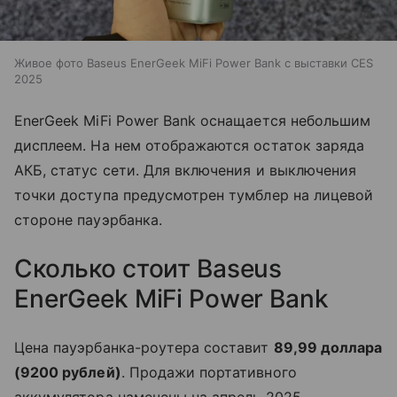
Живое фото Baseus EnerGeek MiFi Power Bank с выставки CES
2025
EnerGeek MiFi Power Bank оснащается небольшим
дисплеем. На нем отображаются остаток заряда
АКБ, статус сети. Для включения и выключения
точки доступа предусмотрен тумблер на лицевой
стороне пауэрбанка.
Сколько стоит Baseus
EnerGeek MiFi Power Bank
Цена пауэрбанка-роутера составит
89,99 доллара
(9200 рублей)
. Продажи портативного
аккумулятора намечены на апрель 2025