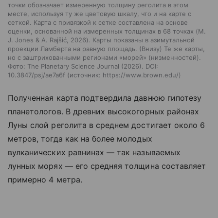
точки обозначает измеренную толщину реголита в этом
месте, используя ту же цветовую шкалу, что и на карте с
сеткой. Карта с привязкой к сетке составлена на основе
оценки, основанной на измеренных толщинах в 68 точках (M.
J. Jones & A. Rajšić, 2026). Карты показаны в азимутальной
проекции Ламберта на равную площадь. (Внизу) Те же карты,
но с заштрихованными регионами «морей» (низменностей).
Фото: The Planetary Science Journal (2026). DOI:
10.3847/psj/ae7a6f
источник:
https://www.brown.edu/
Полученная карта подтвердила давнюю гипотезу
планетологов. В древних высокогорных районах
Луны слой реголита в среднем достигает около 6
метров, тогда как на более молодых
вулканических равнинах — так называемых
лунных морях — его средняя толщина составляет
примерно 4 метра.