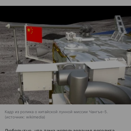
Кадр из ролика о китайской лунной миссии Чангъе-5.
источник:
wikimedia
Любопытно, что тема использования реголита