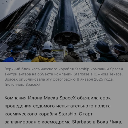
Верхний блок космического корабля Starship компании SpaceX
внутри ангара на объекте компании Starbase в Южном Техасе.
SpaceX опубликовала эту фотографию 8 января 2025 года.
источник:
SpaceX
Компания Илона Маска SpaceX объявила срок
проведения седьмого испытательного полета
космического корабля Starship. Старт
запланирован с космодрома Starbase в Бока-Чика,