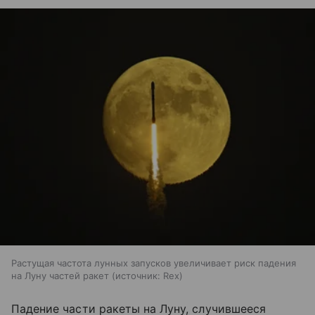
Растущая частота лунных запусков увеличивает риск падения
на Луну частей ракет
источник:
Rex
Падение части ракеты на Луну, случившееся