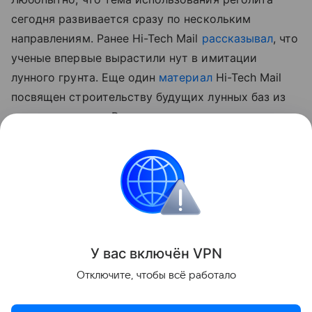
сегодня развивается сразу по нескольким
направлениям. Ранее Hi-Tech Mail
рассказывал
, что
ученые впервые вырастили нут в имитации
лунного грунта.
Еще один
материал
Hi-Tech Mail
посвящен строительству будущих лунных баз из
самого реголита. В нем рассматривается
технология лазерного спекания лунного грунта для
создания инфраструктуры прямо на месте.
космос
Луна
Поделиться
У вас включ
ён
V
P
N
Отключите, чтобы всё работало