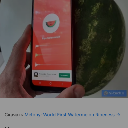
Скачать
Melony: World First Watermelon Ripeness
→