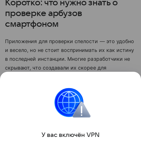
Коротко: что нужно знать о
проверке арбузов
смартфоном
Приложения для проверки спелости — это удобно
и весело, но не стоит воспринимать их как истину
в последней инстанции. Многие разработчики не
скрывают, что создавали их скорее для
развлечения. Так что по-прежнему лучший способ
выбрать сладкий арбуз — довериться своим
ощущениям.
смартфоны
Лайфхаки
Поделиться
У вас включ
ён
V
P
N