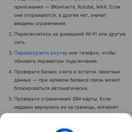
приложения — ВКонтакте, Rutube, MAX. Если
они открываются, а другие нет, значит
введены ограничения.
Переключитесь на домашний Wi-Fi или другую
сеть.
Перезагрузите роутер
или телефон, чтобы
обновить параметры подключения.
Проверьте баланс счета и остаток пакетных
данных — при нулевом балансе связь может
блокироваться автоматически.
Проверьте ограничения SIM-карты. Если
недавно вернулись из-за границы, интернет
может быть временно заблокирован.
Обратитесь в службу поддержки вашего