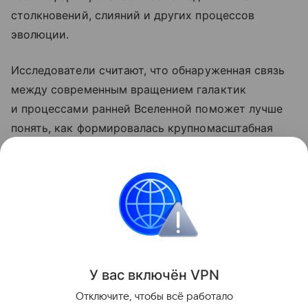
столкновений, слияний и других процессов
эволюции.
Исследователи считают, что обнаруженная связь
между современным вращением галактик
и процессами ранней Вселенной поможет лучше
понять, как формировалась крупномасштабная
структура космоса, а также уточнить свойства
темной материи и других фундаментальных
компонентов Вселенной.
космос
Поделиться
У вас включ
ён
V
P
N
Отключите, чтобы всё работало