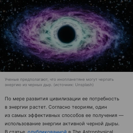
Ученые предполагают, что инопланетяне могут черпать
энергию из черных дыр.
источник:
Unsplash
По мере развития цивилизации ее потребность
в энергии растет. Согласно теориям, один
из самых эффективных способов ее получения —
использование энергии активной черной дыры.
В статье,
опубликованной
в The Astrophysical