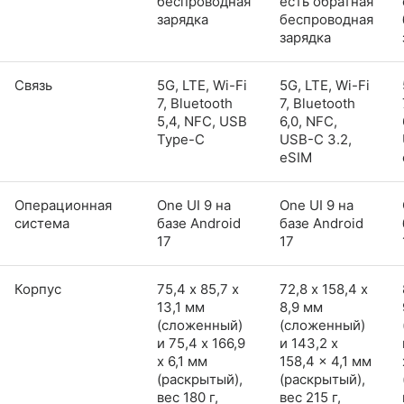
беспроводная
есть обратная
зарядка
беспроводная
зарядка
Связь
5G, LTE, Wi-Fi
5G, LTE, Wi-Fi
7, Bluetooth
7, Bluetooth
5,4, NFC, USB
6,0, NFC,
Type-C
USB-C 3.2,
eSIM
Операционная
One UI 9 на
One UI 9 на
система
базе Android
базе Android
17
17
Корпус
75,4 х 85,7 х
72,8 х 158,4 х
13,1 мм
8,9 мм
(сложенный)
(сложенный)
и 75,4 x 166,9
и 143,2 x
x 6,1 мм
158,4 x 4,1 мм
(раскрытый),
(раскрытый),
вес 180 г,
вес 215 г,