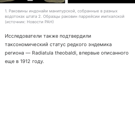
1. Раковины индонайи манипурской, собранные в разных
водотоках штата 2. Образцы раковин паррейсии импхалской
источник:
Новости РАН
Исследователи также подтвердили
таксономический статус редкого эндемика
региона — Radiatula theobaldi, впервые описанного
еще в 1912 году.