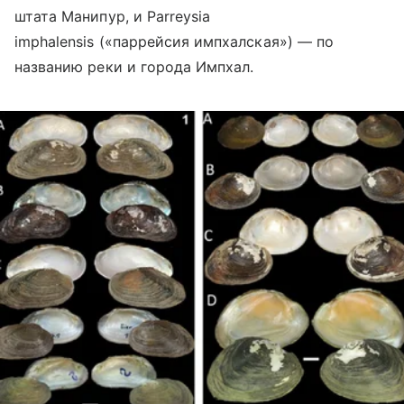
штата Манипур, и Parreysia
imphalensis («паррейсия импхалская») — по
названию реки и города Импхал.