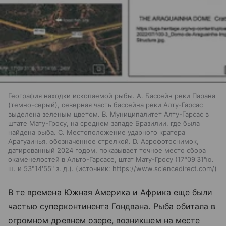
География находки ископаемой рыбы. A. Бассейн реки Парана
(темно-серый), северная часть бассейна реки Алту-Гарсас
выделена зеленым цветом. B. Муниципалитет Алту-Гарсас в
штате Мату-Гросу, на среднем западе Бразилии, где была
найдена рыба. C. Местоположение ударного кратера
Арагуаинья, обозначенное стрелкой. D. Аэрофотоснимок,
датированный 2024 годом, показывает точное место сбора
окаменелостей в Альто-Гарсасе, штат Мату-Гросу (17°09'31"ю.
ш. и 53°14'55" з. д.).
источник:
https://www.sciencedirect.com/
В те времена Южная Америка и Африка еще были
частью суперконтинента Гондвана. Рыба обитала в
огромном древнем озере, возникшем на месте