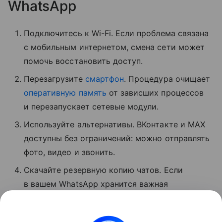
WhatsApp
Подключитесь к Wi-Fi. Если проблема связана
с мобильным интернетом, смена сети может
помочь восстановить доступ.
Перезагрузите
смартфон
. Процедура очищает
оперативную память
от зависших процессов
и перезапускает сетевые модули.
Используйте альтернативы. ВКонтакте и MAX
доступны без ограничений: можно отправлять
фото, видео и звонить.
Скачайте резервную копию чатов. Если
в вашем WhatsApp хранится важная
информация, экспортируйте данные
мессенджера, пока он хотя бы частично