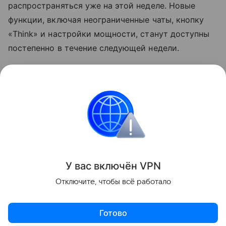
распространяться уже на этой неделе. Новые
функции, включая неограниченные чаты, кнопку
«Think» и настройки мощности, станут доступны
постепенно в течение следующей недели.
Ранее стало известно, что OpenAI
выпустит
колонку размером с хоккейную шайбу.
Нейросети
chatgpt
Искусственный интеллек
Поделиться
У вас включ
ён
V
P
N
Отключите, чтобы всё работало
Готово