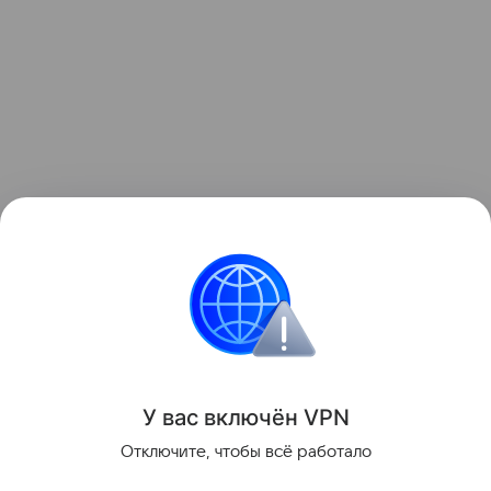
Ранее стало известно, что юбилейные iPhone
получат
увеличенные дисплеи.
Android
Huawei
Apple
iPhone
смартфо
Поделиться
У вас включ
ён
V
P
N
Отключите, чтобы всё работало