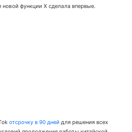
е новой функции X сделала впервые.
kTok
отсрочку в 90 дней
для решения всех
условий продолжения работы китайской