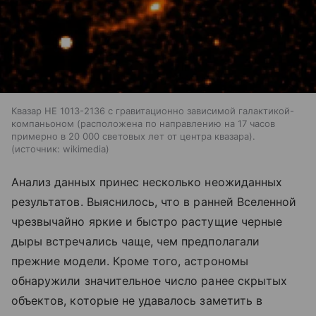
Квазар HE 1013-2136 с гравитационно зависимой галактикой-
компаньоном (расположена по направлению на 17 часов
примерно в 20 000 световых лет от центра квазара).
источник:
wikimedia
Анализ данных принес несколько неожиданных
результатов. Выяснилось, что в ранней Вселенной
чрезвычайно яркие и быстро растущие черные
дыры встречались чаще, чем предполагали
прежние модели. Кроме того, астрономы
обнаружили значительное число ранее скрытых
объектов, которые не удавалось заметить в