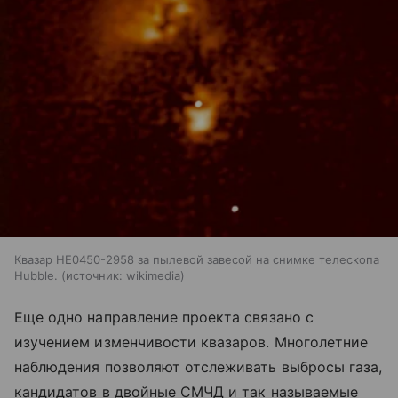
Квазар HE0450-2958 за пылевой завесой на снимке телескопа
Hubble.
источник:
wikimedia
Еще одно направление проекта связано с
изучением изменчивости квазаров. Многолетние
наблюдения позволяют отслеживать выбросы газа,
кандидатов в двойные СМЧД и так называемые