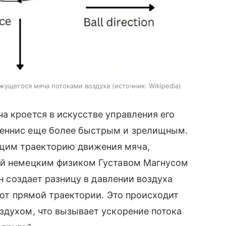
жущегося мяча потоками воздуха
источник:
Wikipedia
а кроется в искусстве управления его
теннис еще более быстрым и зрелищным.
щим траекторию движения мяча,
ый немецким физиком Густавом Магнусом
он создает разницу в давлении воздуха
я от прямой траектории. Это происходит
здухом, что вызывает ускорение потока