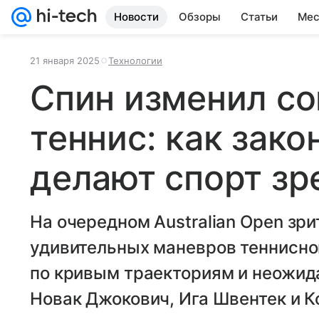
Новости
Обзоры
Статьи
Мес
21 января 2025
Технологии
Спин изменил с
теннис: как зак
делают спорт з
На очередном Australian Open зр
удивительных маневров теннисног
по кривым траекториям и неожида
Новак Джокович, Ига Швентек и К