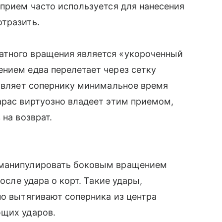
 прием часто используется для нанесения
отразить.
атного вращения является «укороченный
нием едва перелетает через сетку
тавляет сопернику минимальное время
арас виртуозно владеет этим приемом,
 на возврат.
 манипулировать боковым вращением
после удара о корт. Такие удары,
но вытягивают соперника из центра
ющих ударов.