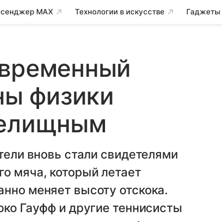
сенджер MAX
Технологии в искусстве
Гаджеты
овременный
оны физики
релищным
ители вновь стали свидетелями
о мяча, который летает
нно меняет высоту отскока.
око Гауфф и другие теннисисты