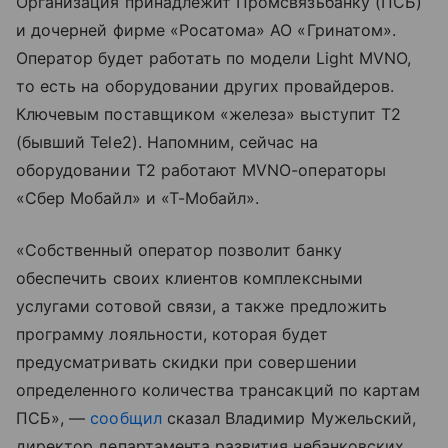
Организация принадлежит Промсвязьбанку (ПСБ)
и дочерней фирме «Росатома» АО «Гринатом».
Оператор будет работать по модели Light MVNO,
то есть на оборудовании других провайдеров.
Ключевым поставщиком «железа» выступит T2
(бывший Tele2). Напомним, сейчас на
оборудовании T2 работают MVNO-операторы
«Сбер Мобайл» и «Т-Мобайл».
«Собственный оператор позволит банку
обеспечить своих клиентов комплексными
услугами сотовой связи, а также предложить
программу лояльности, которая будет
предусматривать скидки при совершении
определенного количества трансакций по картам
ПСБ», —
сообщил
сказал Владимир Мужельский,
директор департамента развития небанковских