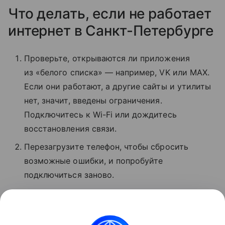
Что делать, если не работает
интернет в Санкт-Петербурге
Проверьте, открываются ли приложения
из «белого списка» — например, VK или MAX.
Если они работают, а другие сайты и утилиты
нет, значит, введены ограничения.
Подключитесь к Wi-Fi или дождитесь
восстановления связи.
Перезагрузите телефон, чтобы сбросить
возможные ошибки, и попробуйте
подключиться заново.
Проверьте баланс. Если деньги кончились,
услуги связи могут быть недоступны.