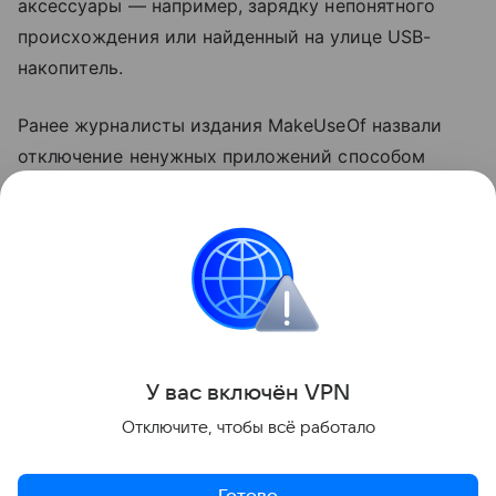
аксессуары — например, зарядку непонятного
происхождения или найденный на улице USB-
накопитель.
Ранее журналисты издания MakeUseOf назвали
отключение ненужных приложений способом
ускорить компьютер
на Windows. Также они
посоветовали выключить функции в меню
«Рекомендации и предложения».
ноутбуки
Поделиться
У вас включ
ён
V
P
N
Отключите, чтобы всё работало