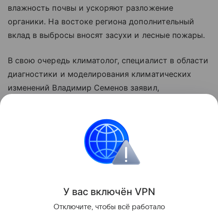
влажность почвы и ускоряют разложение
органики. На востоке региона дополнительный
вклад в выбросы вносят засухи и лесные пожары.
В свою очередь климатолог, специалист в области
диагностики и моделирования климатических
изменений Владимир Семенов заявил,
что глобальное потепление может принести
России не только негативные последствия,
но и ряд преимуществ.
природа
Поделиться
У вас включ
ён
V
P
N
Отключите, чтобы всё работало