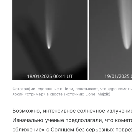
Фотографии, сделанные в Чили, показывают, что ядро ​​комет
яркий «стример» в хвосте
источник:
Lionel Majzik
Возможно, интенсивное солнечное излучени
Изначально ученые предполагали, что коме
сближение» с Солнцем без серьезных повре