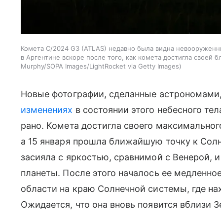
Комета C/2024 G3 (ATLAS) недавно была видна невооруженн
в Аргентине вскоре после того, как комета достигла своей 
Murphy/SOPA Images/LightRocket via Getty Images
Новые фотографии, сделанные астрономами,
изменениях
в состоянии этого небесного тел
рано. Комета достигла своего максимальног
а 15 января прошла ближайшую точку к Солн
засияла с яркостью, сравнимой с Венерой, и
планеты. После этого началось ее медленно
области на краю Солнечной системы, где на
Ожидается, что она вновь появится вблизи З