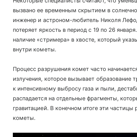
Некоторые специалисты считают, что умен
вызвано ее временным скрытием в солнечно
инженер и астроном-любитель Николя Лефод
потеряет яркость в период с 19 по 26 январ
наличие «стримера» в хвосте, который указ
внутри кометы.
Процесс разрушения комет часто начинаетс
излучения, которое вызывает образование т
к интенсивному выбросу газа и пыли, деста
распадается на отдельные фрагменты, кото
гравитацией. В конечном итоге эти частицы
кометы.