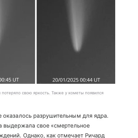
ы потеряло свою яркость. Также у кометы появился
е оказалось разрушительным для ядра.
та выдержала свое «смертельное
ждений. Однако, как отмечает Ричард