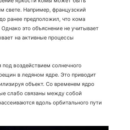
ьшение яркости комы может быть
м свете. Например, французский
о ранее предположил, что кома
я. Однако это объяснение не учитывает
ывает на активные процессы
я под воздействием солнечного
рещин в ледяном ядре. Это приводит
билизируя объект. Со временем ядро
рые слабо связаны между собой
 рассеиваются вдоль орбитального пути