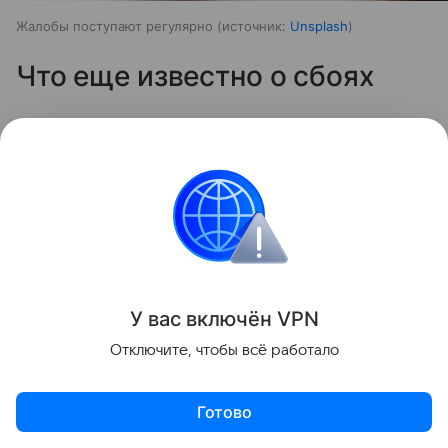
Жалобы поступают регулярно
источник:
Unsplash
Что еще известно о сбоях
В России в последние месяцы регулярно
фиксируют перебои в работе мобильного
интернета. Первые масштабные ограничения ввели
в мае 2025 года во время празднования 80-летия
Победы в Великой Отечественной войне. Власти
объяснили это мерами безопасности. Позднее
региональные власти начали применять такие
У вас включ
ён
V
P
N
ограничения при возникновении потенциальных
Отключите, чтобы всё работало
угроз.
Как правило, меры затрагивают мобильный
Готово
интернет. В отдельных случаях возникают сбои