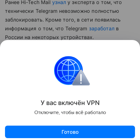
Ранее Hi-Tech Mail
узнал
у эксперта о том, что
технически Telegram невозможно полностью
заблокировать. Кроме того, в сети появилась
информация о том, что Telegram
заработал
в
России на некоторых устройствах.
* внесен в перечень террористов и экстремистов
Росфинмониторинга
Россия
Telegram
Сбои
Поделиться
У вас включ
ён
V
P
N
Отключите, чтобы всё работало
Готово