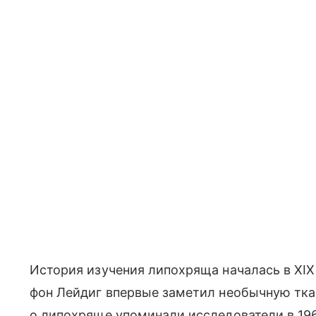
История изучения липохряща началась в XIX
фон Лейдиг впервые заметил необычную тка
о липохряще упоминали исследователи в 196