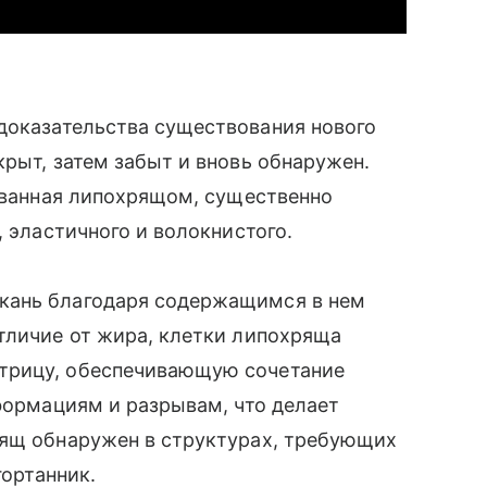
доказательства существования нового
крыт, затем забыт и вновь обнаружен.
азванная липохрящом, существенно
, эластичного и волокнистого.
кань благодаря содержащимся в нем
тличие от жира, клетки липохряща
трицу, обеспечивающую сочетание
еформациям и разрывам, что делает
рящ обнаружен в структурах, требующих
гортанник.