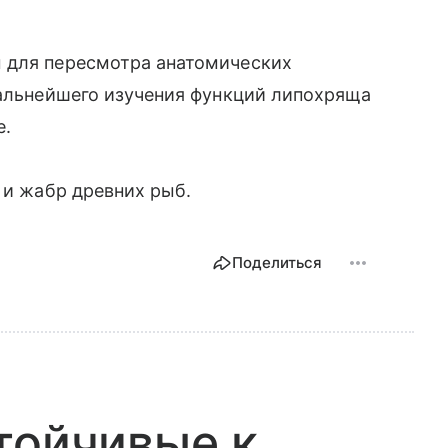
 для пересмотра анатомических
дальнейшего изучения функций липохряща
е.
 и жабр древних рыб.
Поделиться
тойчивые к