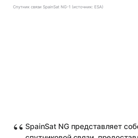
Спутник связи SpainSat NG-1
источник:
ESA
SpainSat NG представляет со
спутниковой связи, предостав