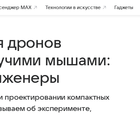
сенджер MAX
Технологии в искусстве
Гаджеты
я дронов
тучими мышами:
инженеры
и проектировании компактных
азываем об эксперименте,