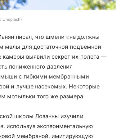
:
Unsplash
Манян писал, что шмели «не должны
ом малы для достаточной подъемной
 камеры выявили секрет их полета —
сть пониженного давления
е мыши с гибкими мембранными
орой и лучше насекомых. Некоторые
ем мотыльки того же размера.
еской школы Лозанны изучили
в, используя экспериментальную
оновой мембраной, имитирующую