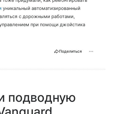
а тоже придумали, как ремонтировать
и
уникальный автоматизированный
вляться с дорожными работами,
 управлением при помощи джойстика
Поделиться
и подводную
Vanguard