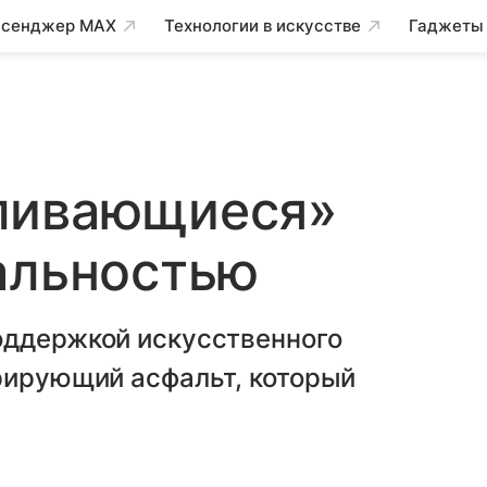
сенджер MAX
Технологии в искусстве
Гаджеты
ливающиеся»
альностью
оддержкой искусственного
рирующий асфальт, который